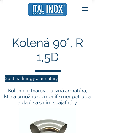
Kolená 90°, R
1,5D
Späť na fitingy a armatúry
Koleno je tvarovo pevná armatúra,
ktorá umožňuje zmeniť smer potrubia
a dajú sa s ním spájať rúry.