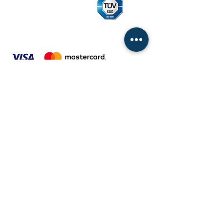
ITALINOX Slovakia, s.r.o.
Svornosti 100 | 820 11 Bratislava
Slovenská republika
IČO:
31679994
Internet:
www.italinox.sk
|
www.italinox.eu
Všeobecné obchodné podmienky
Cenník paliet od 01.12.2022