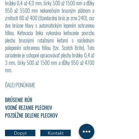
hrúbky 0,4 až 4,0 mm, šírky 500 až 1500 mm a dĺžky
950 až 5500 mm nekonečným brusným plátnom o
zrnitosti 80 až 400 (štandardný brús je zrno 240), cez
dve brúsne hlavy s automatickým lepením ochrannou
fóliou. Kefovacia linka vykonáva kefovanie povrchu
plechu brusnými rotačnými kefami s následným
polepením ochrannou fóliou (tzv. Scotch Brite). Toto
zariadenie je schopné opracovávať plechy hrúbky 0,4 až
3 mm, šírky 500 až 1500 mm a dĺžky 950 až 4700
mm.
ĎALEJ PONÚKAME
BRÚSENIE RÚR
VODNÉ REZANIE PLECHOV
POZDĹŽNE DELENIE PLECHOV
Dopyt
Kontakt