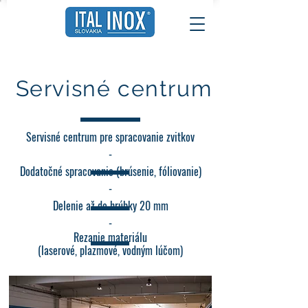
Servisné centrum
Servisné centrum pre spracovanie zvitkov
-
Dodatočné spracovanie (brúsenie, fóliovanie)
-
Delenie až do hrúbky 20 mm
-
Rezanie materiálu
(laserové,
plazmové,
vodným lúčom)