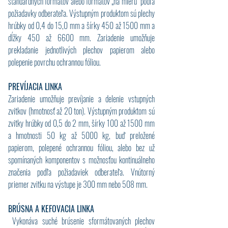
štandardných formátov alebo formátov „na mieru“ podľa
požiadavky odberateľa. Výstupným produktom sú plechy
hrúbky od 0,4 do 15,0 mm a šírky 450 až 1500 mm a
dĺžky 450 až 6600 mm. Zariadenie umožňuje
prekladanie jednotlivých plechov papierom alebo
polepenie povrchu ochrannou fóliou.
PREVÍJACIA LINKA
Zariadenie umožňuje prevíjanie a delenie vstupných
zvitkov (hmotnosť až 20 ton). Výstupným produktom sú
zvitky hrúbky od 0,5 do 2 mm, šírky 100 až 1500 mm
a hmotnosti 50 kg až 5000 kg, buď preložené
papierom, polepené ochrannou fóliou, alebo bez už
spomínaných komponentov s možnosťou kontinuálneho
značenia podľa požiadaviek odberateľa. Vnútorný
priemer zvitku na výstupe je 300 mm nebo 508 mm.
BRÚSNA A KEFOVACIA LINKA
Vykonáva suché brúsenie sformátovaných plechov