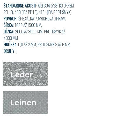
ŠTANDARDNÉ AKOSTI:
AISI 304 (VŠETKO OKREM
PELLE), 430 (IBA PELLE), 416L (IBA PROTIŠMYK)
POVRCH:
ŠPECIÁLNA POVRCHOVÁ ÚPRAVA
ŠÍRKA:
1000 AŽ 1500 MM,
DĹŽKA:
2000 AŽ 3000 MM, PROTIŠMYK AŽ
4000 MM
HRÚBKA:
0,8 AŽ 2 MM, PROTIŠMYK 3 AŽ 6 MM
DRUHY:
Leder
Leinen