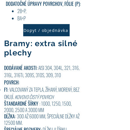
DODATOČNÉ ÚPRAVY POVRCHOV, FÓLIE (P):
2B+P,
BA+P
Dopyt / objednávka
Bramy: extra silné
plechy
DODÁVANÉ AKOSTI:
AISI 304, 304L, 321, 316,
316L, 316Ti, 309S, 310S, 309, 310
POVRCH:
F1
: VALCOVANÝ ZA TEPLA, ŽÍHANÝ, MORENÝ, BEZ
OKUJÍ.
KOVOVO ČISTÝ POVRCH
ŠTANDARDNÉ ŠÍRKY
: 1000, 1250, 1500,
2000,
2500 A 3000 MM
DĹŽKA:
300 AŽ 6000 MM, ŠPECIÁLNE DĹŽKY AŽ
12500 MM.
ŠPECIÁLNE ROZMERY:
DĹŽKU A ŠÍRKU