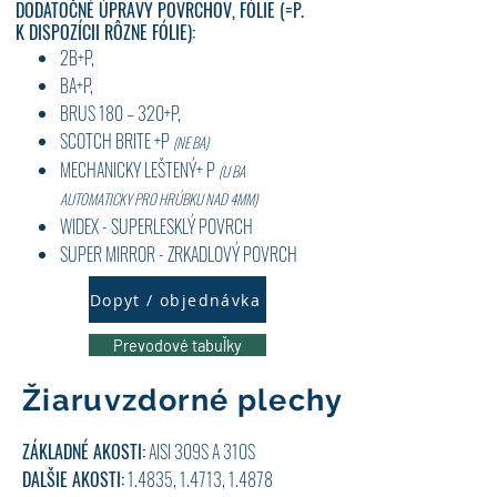
DODATOČNÉ ÚPRAVY POVRCHOV, FÓLIE (=P.
K DISPOZÍCII
RÔ
ZNE FÓLIE):
2B+P,
BA+P,
BRUS 180 – 320+P,
SCOTCH BRITE +P
(NE BA)
MECHANIC
KY LEŠTENÝ+ P
(U BA
AUTOMATICKY PRO HRÚBKU NAD 4MM)
WIDEX - SUPERLESKLÝ POVRCH
SUPER MIRROR - ZRKADLOVÝ POVRCH
Dopyt / objednávka
Prevodové tabuľky
Žiaruvzdorné plechy
ZÁKLADNÉ AKOSTI:
AISI 309S A 310S
DALŠIE AKOSTI:
1.4835, 1.4713, 1.4878