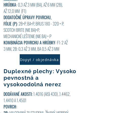
HRÚBKA:
0,3 AŽ 3 MM (BA), AŽ 6 MM (2B),
AŽ 12,0 MM (F1)
DODATOČNÉ ÚPRAVY POVRCHU,
FÓLIE (P):
2B+P, BA+P, B
RUS 180 - 320 + P,
SCOTCH BRITE (NIE BA)+P,
MECHANICKÉ LEŠTENIE (NIE BA) + P
KOMBINÁCIA POVRCHU A HRÚBKY:
F1: 2 AŽ
3 MM, 2B: 0,3 AŽ 3 MM, BA 0,5 AŽ 3 MM
Dopyt / objednávka
Duplexné plechy: Vysoko
pevnostná a
vysokoodolná nerez
DODÁVANÉ AKOSTI:
1.4016 (AISI 430) ,1.4462,
1.4410 A 1.4501
POVRCH: