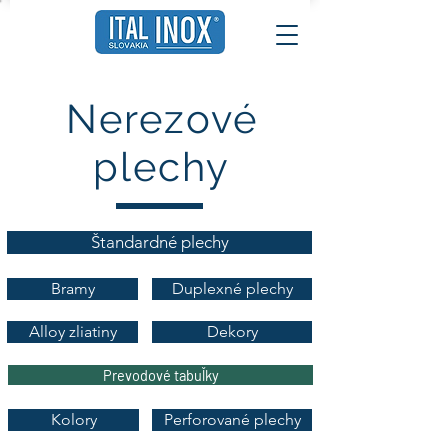
Nerezové
plechy
Štandardné plechy
Bramy
Duplexné plechy
Alloy zliatiny
Dekory
Prevodové tabuľky
Kolory
Perforované plechy