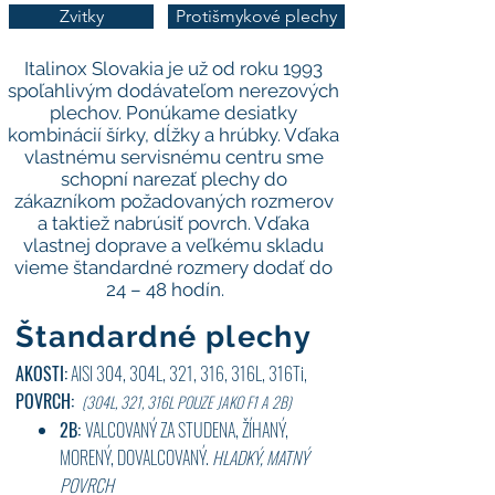
Zvitky
Protišmykové plechy
Italinox Slovakia je už od roku 1993
spoľahlivým dodávateľom nerezových
plechov. Ponúkame desiatky
kombinácií šírky, dĺžky a hrúbky. Vďaka
vlastnému servisnému centru sme
schopní narezať plechy do
zákazníkom požadovaných rozmerov
a taktiež nabrúsiť povrch. Vďaka
vlastnej doprave a veľkému skladu
vieme štandardné rozmery dodať do
24 – 48 hodín.
Štandardné plechy
AKOSTI:
AISI 304, 304L, 321, 316, 316L, 316Ti,
POVRCH:
(304L, 321, 316L POUZE JAKO F1 A 2B)
2B:
VALCOVANÝ ZA STUDENA, ŽÍHANÝ,
MORENÝ, DOVALCOVANÝ.
HLADKÝ,
MATNÝ
POVRCH