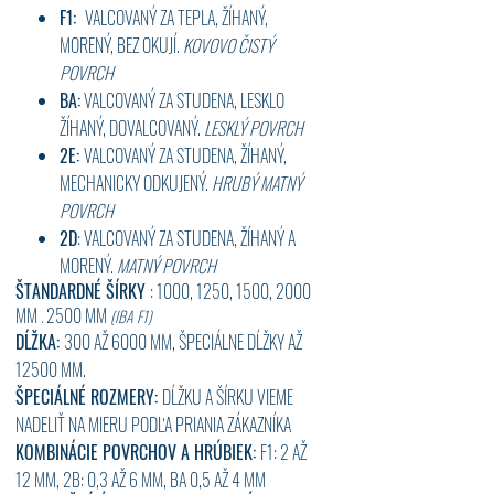
F1:
VALCOVANÝ ZA TEPLA, ŽÍHANÝ,
MORENÝ, BEZ OKUJÍ.
KOVOVO ČISTÝ
POVRCH
BA:
VALCOVANÝ ZA STUDENA, LESKLO
ŽÍHANÝ, DOVALCOVANÝ.
LESKLÝ POVRCH
2E:
VALCOVANÝ ZA STUDENA, ŽÍHANÝ,
MECHANICKY ODKUJENÝ.
HRUBÝ MATNÝ
POVRCH
2D
: VALCOVANÝ ZA STUDENA, ŽÍHANÝ A
MORENÝ.
MATNÝ POVRCH
ŠTANDARDNÉ ŠÍRKY
: 1000, 1250, 1500, 2000
MM
2500 MM
.
(IBA F1)
DĹŽKA:
300 AŽ 6000 MM, ŠPECIÁLNE DĹŽKY AŽ
12500 MM.
ŠPECIÁLNÉ ROZMERY:
DĹŽKU A ŠÍRKU VIEME
NADELIŤ NA MIERU PODĽA PRIANIA ZÁKAZNÍKA
KOMBINÁCIE POVRCHOV A HRÚBIEK:
F1: 2 AŽ
12 MM, 2B: 0,3 AŽ 6 MM, BA 0,5 AŽ 4 MM