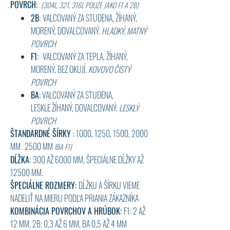
POVRCH:
(304L, 321, 316L POUZE JAKO F1 A 2B)
2B:
VALCOVANÝ ZA STUDENA, ŽÍHANÝ,
MORENÝ, DOVALCOVANÝ.
HLADKÝ,
MATNÝ
POVRCH
F1:
VALCOVANÝ ZA TEPLA, ŽÍHANÝ,
MORENÝ, BEZ OKUJÍ.
KOVOVO ČISTÝ
POVRCH
BA:
VALCOVANÝ ZA STUDENA,
LESKLE ŽÍHANÝ, DOVALCOVANÝ.
LESKLÝ
POVRCH
ŠTANDARDNÉ ŠÍRKY
: 1000, 1250, 1500, 2000
MM
2500 MM
.
IBA F1)
DĹŽKA:
300 AŽ 6000 MM, ŠPECIÁLNE DĹŽKY AŽ
12500 MM.
ŠPECIÁLNE ROZMERY:
DĹŽKU A ŠÍRKU VIEME
NADELIŤ NA MIERU PODĽA PRIANIA ZÁKAZNÍKA
KOMBINÁCIA POVRCHOV A HRÚBOK:
F1: 2 AŽ
12 MM, 2B: 0,3 AŽ 6 MM, BA 0,5 AŽ 4 MM