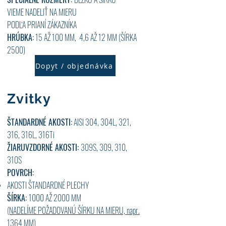
VIEME NADELIŤ NA MIERU
PODĽA PRIANÍ ZÁKAZNÍKA
HRÚBKA:
15 AŽ 100 MM, 4,6 AŽ 12 MM (ŠÍRKA
2500)
Dopyt / objednávka
Zvitky
ŠTANDARDNÉ AKOSTI:
AISI 304, 304L, 321,
316, 316L, 316Ti
ŽIARUVZDORNÉ AKOSTI:
309S, 309, 310,
310S
POVRCH:
AKOSTI ŠTANDARDNÉ PLECHY
ŠÍRKA:
1000 AŽ 2000 MM
(NADELÍME POŽADOVANÚ ŠÍRKU NA MIERU, napr.
1364 MM)