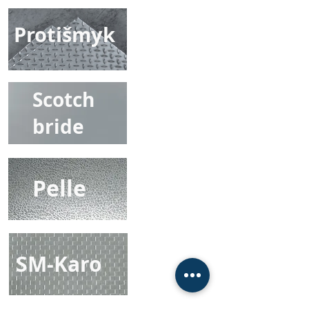
Protišmyk
Scotch
bride
Pelle
SM-Karo