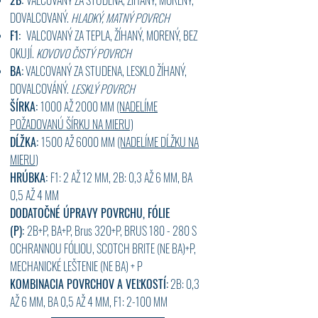
2B:
VALCOVANÝ ZA STUDENA, ŽÍHANÝ, MORENÝ,
DOVALCOVANÝ.
HLADKÝ,
MATNÝ POVRCH
F1:
VALCOVANÝ ZA TEPLA, ŽÍHANÝ, MORENÝ, BEZ
OKUJÍ.
KOVOVO ČISTÝ POVRCH
BA:
VALCOVANÝ ZA STUDENA, LESKLO ŽÍHANÝ,
DOVALCOVÁNÝ.
LESKLÝ POVRCH
ŠÍRKA:
1000 AŽ 2000 MM
(NADELÍME
POŽADOVANÚ ŠÍRKU NA MIERU)
DĹŽKA:
1500 AŽ 6000 MM
(NADELÍME DĹŽKU NA
MIERU
)
HRÚBKA:
F1: 2 AŽ 12 MM, 2B: 0,3 AŽ 6 MM, BA
0,5 AŽ 4 MM
DODATOČNÉ ÚPRAVY POVRCHU, FÓLIE
(P):
2B+P, BA+P, Brus 320+P
, BRUS 180 - 280 S
OCHRANNOU FÓLIOU, SCOTCH BRITE (NE BA)+P,
MECHANICKÉ LEŠTENIE (NE BA) + P
KOMBINACIA POVRCHOV A VEĽKOSTÍ:
2B: 0,3
AŽ 6 MM, BA 0,5 AŽ 4 MM, F1: 2-100 MM