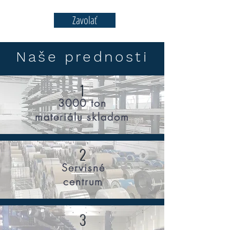
Zavolať
Naše prednosti
1
3000 ton
materiálu skladom
2
Servisné
centrum
3