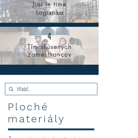
Just in time
Logistika
4
Tím skúsených
zam
stnanc
e
ov
Ploché
materiály