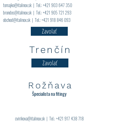
tomajko@italinox.sk
| Tel.:
+421 903 647 350
brondos@italinox.sk
| Tel.:
+421 905 721 293
obchod@italinox.sk
| Tel.:
+421 918 846 093
Zavolať
Trenčín
Zavolať
Rožňava
Špecialista na fitingy
cvirikova@italinox.sk
| Tel.:
+421 917 438 718