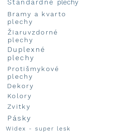
Štandardné
plechy
Bramy a kvarto
plechy
Žiaruvzdorné
plechy
Duplexné
plechy
Protišmykové
plechy
Dekory
Kolory
Zvitky
Pásky
Widex - super lesk