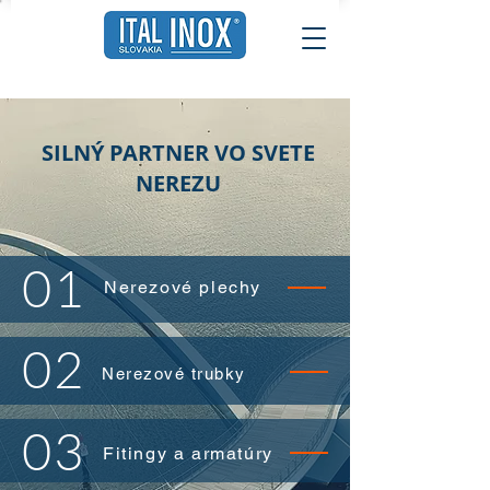
SILNÝ PARTNER VO SVETE
NEREZU
01
Nerezové plechy
02
Nerezové trubky
03
Fitingy a armatúry