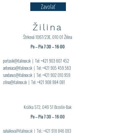
Zavolať
Žilina
Štrková 1067/23E, 010 01 Žilina
Po – Pia
7:30 – 16:00
portasik@italinox.sk
| Tel:
+421 903 607 452
antoniaca@italinox.sk
| Tel:
+421 905 459 563
sandanus@italinox.sk
| Tel:
+421 902 010 959
zilina@italinox.sk
| Tel:
+421 908 984 081
Krátka 572, 049 51 Brzotín-Bak
Po – Pia 7:30 – 16:00
nahalkova@italinox.sk
| Tel.:
+421 918 846 093